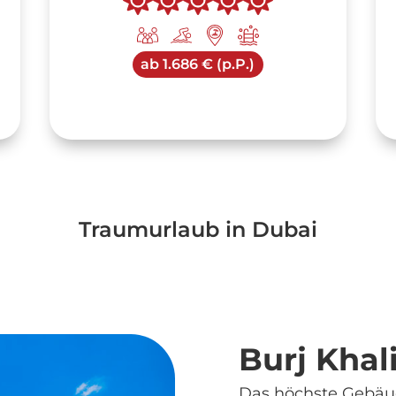
ab
1.686 € (p.P.)
Traumurlaub in Dubai
Burj Khal
Das höchste Gebäud