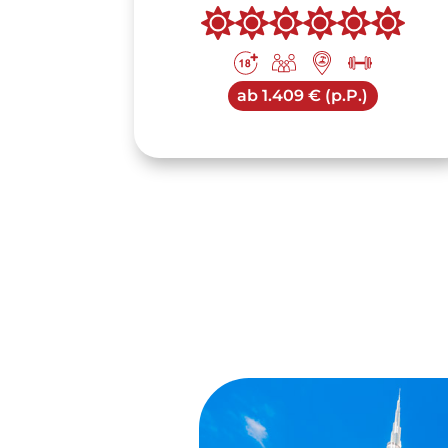
ab
1.409 € (p.P.)