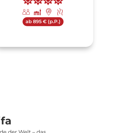
ab
895 € (p.P.)
ifa
e der Welt – das