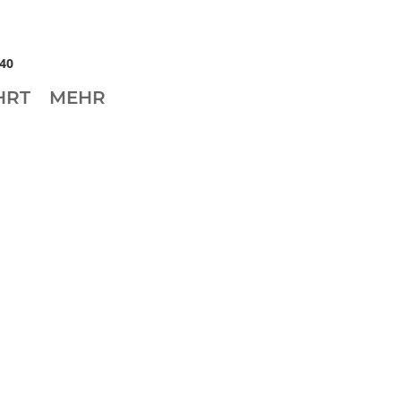
40
HRT
MEHR
i