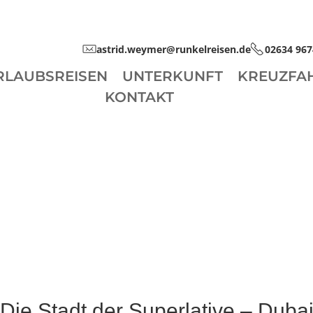
astrid.weymer@runkelreisen.de
02634 967
RLAUBSREISEN
UNTERKUNFT
KREUZFA
KONTAKT
Die Stadt der Superlative – Duba