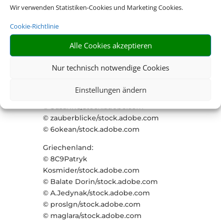
Wir verwenden Statistiken-Cookies und Marketing Cookies.
© Shambhala/stock.adobe.com
© Jens/stock.adobe.com
Cookie-Richtlinie
© Benno Hoff/stock.adobe.com
© sebileiste/stock.adobe.com
Alle Cookies akzeptieren
© JFL Photography/stock.adobe.com
© Jens/stock.adobe.com
Nur technisch notwendige Cookies
Bodensee:
Einstellungen ändern
© Timo Günthner/stock.adobe.com
© Susanne/stock.adobe.com
© zauberblicke/stock.adobe.com
© 6okean/stock.adobe.com
Griechenland:
© 8C9Patryk
Kosmider/stock.adobe.com
© Balate Dorin/stock.adobe.com
© A.Jedynak/stock.adobe.com
© proslgn/stock.adobe.com
© maglara/stock.adobe.com