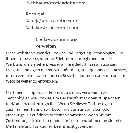
© chbaum/stock.adobe.com
Portugal:
© peja/stock.adobe.com
© daliu/stock.adobe.com
© ppohudka/stock.adobe.com
Cookie-Zustimmung
© vickysp/stock.adobe.com
verwalten
© daliu/stock.adobe.com
Diese Website verwendet Cookies und Targeting Technologien, um
© Balate Dorin/stock.adobe.com
Ihnen ein besseres Internet-Erlebnis zu ermöglichen und die
© Culipix/stock.adobe.com
Werbung, die Sie sehen, besser an Ihre Bedürfnisse anzupassen.
© Mapics/stock.adobe.com
Diese Technologien nutzen wir außerdem, um Ergebnisse zu messen,
um zu verstehen, woher unsere Besucher kommen oder um unsere
Cluburlaub:
Website weiter zu entwickeln.
© DisobeyArt/stock.adobe.com
Um Ihnen ein optimales Erlebnis zu bieten, verwenden wir
© NDABCREATIVITY/stock.adobe.com
Technologien wie Cookies, um Geräteinformationen zu speichern
und/oder darauf zuzugreifen. Wenn Sie diesen Technologien
Ostsee:
zustimmmen, können wir Daten wie das Surfverhalten oder
© Silke Koch/stock.adobe.com
eindeutige IDs auf dieser Website verarbeiten. Wenn Sie ihre
©
Zustimmung nicht erteilen oder zurückziehen, können bestimmte
mmphotographie.de/stock.adobe.co
Merkmale und Funktionen beeinträchtigt werden.
m